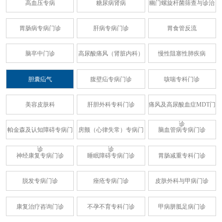
高血压专病
糖尿病肾病
幽门螺旋杆菌筛查与诊治
胃肠病专病门诊
肝病专病门诊
胃食管反流
脑卒中门诊
高尿酸痛风（肾脏内科）
慢性阻塞性肺疾病
胆囊疝气
腹壁疝专病门诊
咳喘专科门诊
美容皮肤科
肝胆外科专科门诊
痛风及高尿酸血症MDT门
诊
帕金森及认知障碍专病门
房颤（心律失常）专病门
脑血管病专病门诊
诊
诊
神经康复专病门诊
睡眠障碍专病门诊
胃肠减重专科门诊
脱发专病门诊
痤疮专病门诊
皮肤外科与甲病门诊
康复治疗咨询门诊
不孕不育专科门诊
甲病胼胝足病门诊