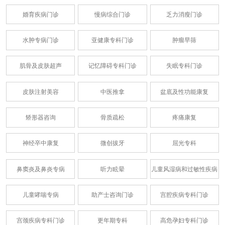
婚育疾病门诊
慢病综合门诊
乏力消瘦门诊
水肿专病门诊
亚健康专科门诊
肿瘤早筛
肌骨及皮肤超声
记忆障碍专科门诊
失眠专科门诊
皮肤注射美容
中医推拿
盆底及性功能康复
矫形器咨询
骨质疏松
疼痛康复
神经卒中康复
微创拔牙
屈光专科
鼻窦炎及鼻炎专病
听力眩晕
儿童风湿病和过敏性疾病
儿童哮喘专病
助产士咨询门诊
宫腔疾病专科门诊
宫颈疾病专科门诊
更年期专科
高危孕妇专科门诊