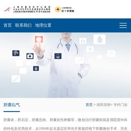
首页
联系我们
地理位置
胆囊疝气
首页
>
就医指南
>
专科门诊
胆囊炎，胆石症，胆囊息肉、胆囊良性肿瘤等，微创治疗胆囊疾病是我院普外科
的特色及优势技术，从1994年起在嘉定区率先开展腹腔镜下胆囊微创手术，历史