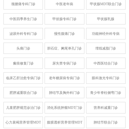
颈腰痛专科门诊
中医老年病
甲状腺MDT联合门诊
中医四季养生门诊
甲状腺专科门诊
甲状腺乳腺
泌尿外科专科门诊
慢性腹痛门诊
功能神经外科专病
头痛门诊
胆石症、阑尾单孔门诊
埋线减脂门诊
瘢痕修复门诊
尿失禁专病门诊
中西医结合门诊
临床乙肝治愈专病门诊
老年糖尿病专病门诊
眼科激光专科门诊
肥胖减重联合门诊
肺结节及胸外科门诊
青少年脊柱侧弯门诊
儿童肥胖规范诊治门诊
消化系统肿瘤MDT门诊
营养科减重门诊
心力衰竭营养管理MDT
腹膜透析营养管理MDT
肺结节联合门诊