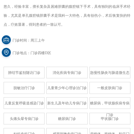
悠久，经验丰富，擅长复杂及困难胆囊的腹腔镜下手术，具有独到的临床手术经
验，尤其是单孔腹腔镜胆囊手术是我科一大特色，具有创伤小，术后恢复快的特
点，疗效显著，得到患者的一致认可。
门诊时间：周三上午
门诊地点：门诊四楼D区
肺结节鉴别随访门诊
消化疾病专病门诊
急慢性肠炎与肠道微生态
脱敏治疗门诊
儿童青少年心理诊治门诊
一般皮肤病门诊
儿童反复呼吸道感染门诊
新生儿及年幼儿专病门诊
糖尿病，甲状腺疾病专病
门诊
头痛头晕专病门诊
糖尿病门诊
甲状腺门诊