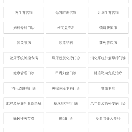
再生育咨询
母乳喂养咨询
计划生育咨询
妇科专科门诊
椎间盘专科
颈肩腰腿痛
骨关节病
尿路结石
前列腺疾病
泌尿系统肿瘤专病
导尿膀胱化疗门诊
消化系统肿瘤早筛门诊
健康管理门诊
甲乳妇瘤门诊
肺癌靶向免疫治疗
消化道肿瘤门诊
肿瘤免疫专科门诊
贫血专病
肥胖及多囊卵巢综合征
糖尿病护理门诊
老年骨质疏松专病门诊
痛风性关节炎
戒烟门诊
泛血管介入专科