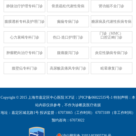
静脉治疗护理专科门诊
骨质疏松代谢性骨病
肾功能不全门诊
腹膜透析专科及护理门诊
癫痫专病门诊
糖尿病及代谢性疾病专病
门诊（MMC）
心力衰竭专科门诊
伤口-造口护理门诊
口腔正畸门诊
肿瘤靶向治疗专科门诊
腹痛腹泻门诊
炎症性肠病专病门诊
腹壁疝专科门诊
高尿酸及痛风专病门诊
眩晕康复门诊
Copyright © 2015 上海市嘉定区中心医院 ICP证：
沪ICP备06022535号-1
特别声明：本
站内容仅供参考，不作为诊断及医疗依据
地址：嘉定区城北路1号
投诉监督：67073065（工作时间） 67073189（非工作时间）
预约咨询：67073022
沪公网安备 31011402005736 号