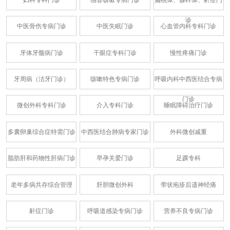
妇科专科门诊
感冒咳嗽专病门诊
扁桃体、腺样体、鼾症门
诊
中医骨伤专病门诊
中医失眠门诊
心血管内科专科门诊
牙体牙髓病门诊
干眼症专科门诊
慢性疼痛门诊
牙周病（洁牙门诊）
咳嗽特色专病门诊
呼吸内科中西医结合专病
门诊
微创外科专科门诊
介入专科门诊
睡眠障碍治疗门诊
多囊卵巢综合症特需门诊
中西医结合肺病专家门诊
外科微创减重
脂肪肝和药物性肝病门诊
早孕关爱门诊
足踝专科
老年多病共存综合管理
肝胆微创外科
带状疱疹后遗神经痛
鼾症门诊
呼吸道感染专病门诊
营养不良专病门诊