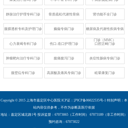
静脉治疗护理专科门诊
骨质疏松代谢性骨病
肾功能不全门诊
腹膜透析专科及护理门诊
癫痫专病门诊
糖尿病及代谢性疾病专病
门诊（MMC）
心力衰竭专科门诊
伤口-造口护理门诊
口腔正畸门诊
肿瘤靶向治疗专科门诊
腹痛腹泻门诊
炎症性肠病专病门诊
腹壁疝专科门诊
高尿酸及痛风专病门诊
眩晕康复门诊
Copyright © 2015 上海市嘉定区中心医院 ICP证：
沪ICP备06022535号-1
特别声明：本
站内容仅供参考，不作为诊断及医疗依据
地址：嘉定区城北路1号
投诉监督：67073065（工作时间） 67073189（非工作时间）
预约咨询：67073022