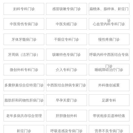
妇科专科门诊
感冒咳嗽专病门诊
扁桃体、腺样体、鼾症门
诊
中医骨伤专病门诊
中医失眠门诊
心血管内科专科门诊
牙体牙髓病门诊
干眼症专科门诊
慢性疼痛门诊
牙周病（洁牙门诊）
咳嗽特色专病门诊
呼吸内科中西医结合专病
门诊
微创外科专科门诊
介入专科门诊
睡眠障碍治疗门诊
多囊卵巢综合症特需门诊
中西医结合肺病专家门诊
外科微创减重
脂肪肝和药物性肝病门诊
早孕关爱门诊
足踝专科
老年多病共存综合管理
肝胆微创外科
带状疱疹后遗神经痛
鼾症门诊
呼吸道感染专病门诊
营养不良专病门诊