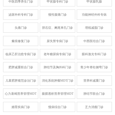
中医四季养生门诊
甲状腺专科门诊
甲状腺乳腺
泌尿外科专科门诊
慢性腹痛门诊
功能神经外科专病
头痛门诊
胆石症、阑尾单孔门诊
埋线减脂门诊
瘢痕修复门诊
尿失禁专病门诊
中西医结合门诊
临床乙肝治愈专病门诊
老年糖尿病专病门诊
眼科激光专科门诊
肥胖减重联合门诊
肺结节及胸外科门诊
青少年脊柱侧弯门诊
儿童肥胖规范诊治门诊
消化系统肿瘤MDT门诊
营养科减重门诊
心力衰竭营养管理MDT
腹膜透析营养管理MDT
肺结节联合门诊
婚育疾病门诊
慢病综合门诊
乏力消瘦门诊