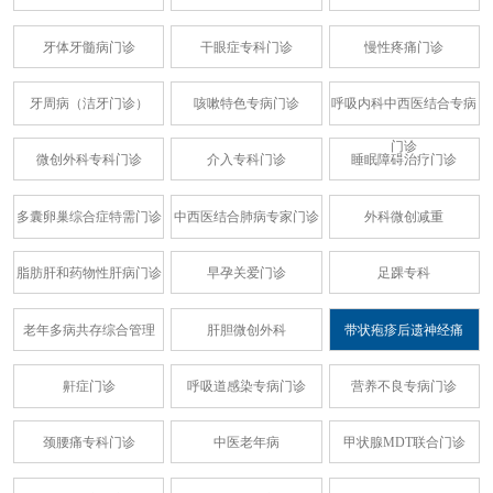
牙体牙髓病门诊
干眼症专科门诊
慢性疼痛门诊
牙周病（洁牙门诊）
咳嗽特色专病门诊
呼吸内科中西医结合专病
门诊
微创外科专科门诊
介入专科门诊
睡眠障碍治疗门诊
多囊卵巢综合症特需门诊
中西医结合肺病专家门诊
外科微创减重
脂肪肝和药物性肝病门诊
早孕关爱门诊
足踝专科
老年多病共存综合管理
肝胆微创外科
带状疱疹后遗神经痛
鼾症门诊
呼吸道感染专病门诊
营养不良专病门诊
颈腰痛专科门诊
中医老年病
甲状腺MDT联合门诊