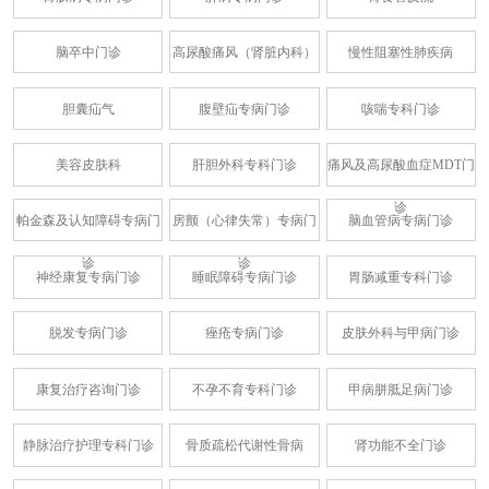
脑卒中门诊
高尿酸痛风（肾脏内科）
慢性阻塞性肺疾病
胆囊疝气
腹壁疝专病门诊
咳喘专科门诊
美容皮肤科
肝胆外科专科门诊
痛风及高尿酸血症MDT门
诊
帕金森及认知障碍专病门
房颤（心律失常）专病门
脑血管病专病门诊
诊
诊
神经康复专病门诊
睡眠障碍专病门诊
胃肠减重专科门诊
脱发专病门诊
痤疮专病门诊
皮肤外科与甲病门诊
康复治疗咨询门诊
不孕不育专科门诊
甲病胼胝足病门诊
静脉治疗护理专科门诊
骨质疏松代谢性骨病
肾功能不全门诊