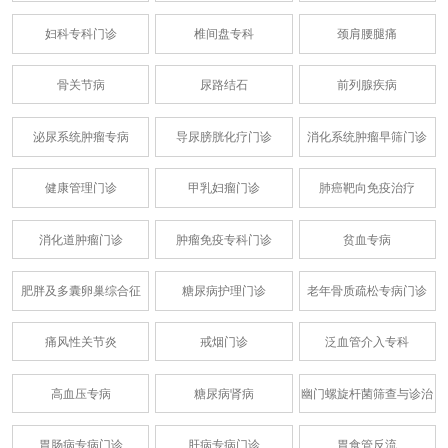
妇科专科门诊
椎间盘专科
颈肩腰腿痛
骨关节病
尿路结石
前列腺疾病
泌尿系统肿瘤专病
导尿膀胱化疗门诊
消化系统肿瘤早筛门诊
健康管理门诊
甲乳妇瘤门诊
肺癌靶向免疫治疗
消化道肿瘤门诊
肿瘤免疫专科门诊
贫血专病
肥胖及多囊卵巢综合征
糖尿病护理门诊
老年骨质疏松专病门诊
痛风性关节炎
戒烟门诊
泛血管介入专科
高血压专病
糖尿病肾病
幽门螺旋杆菌筛查与诊治
胃肠病专病门诊
肝病专病门诊
胃食管反流