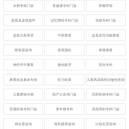
水肿专病门诊
亚健康专科门诊
肿瘤早筛
肌骨及皮肤超声
记忆障碍专科门诊
失眠专科门诊
皮肤注射美容
中医推拿
盆底及性功能康复
矫形器咨询
骨质疏松
疼痛康复
神经卒中康复
微创拔牙
屈光专科
鼻窦炎及鼻炎专病
听力眩晕
儿童风湿病和过敏性疾病
儿童哮喘专病
助产士咨询门诊
宫腔疾病专科门诊
宫颈疾病专科门诊
更年期专科
高危孕妇专科门诊
再生育咨询
母乳喂养咨询
计划生育咨询