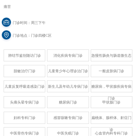
痛苦
门诊时间：周三下午
门诊地点：门诊四楼C区
肺结节鉴别随访门诊
消化疾病专病门诊
急慢性肠炎与肠道微生态
脱敏治疗门诊
儿童青少年心理诊治门诊
一般皮肤病门诊
儿童反复呼吸道感染门诊
新生儿及年幼儿专病门诊
糖尿病，甲状腺疾病专病
门诊
头痛头晕专病门诊
糖尿病门诊
甲状腺门诊
妇科专科门诊
感冒咳嗽专病门诊
扁桃体、腺样体、鼾症门
诊
中医骨伤专病门诊
中医失眠门诊
心血管内科专科门诊