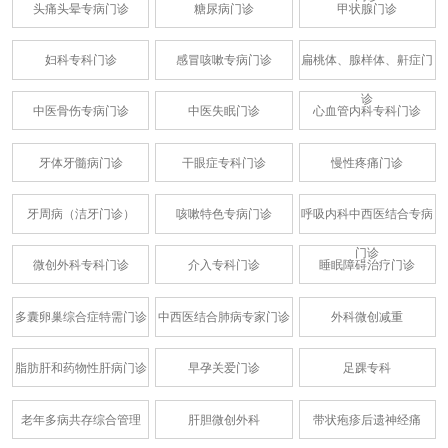
头痛头晕专病门诊
糖尿病门诊
甲状腺门诊
妇科专科门诊
感冒咳嗽专病门诊
扁桃体、腺样体、鼾症门
诊
中医骨伤专病门诊
中医失眠门诊
心血管内科专科门诊
牙体牙髓病门诊
干眼症专科门诊
慢性疼痛门诊
牙周病（洁牙门诊）
咳嗽特色专病门诊
呼吸内科中西医结合专病
门诊
微创外科专科门诊
介入专科门诊
睡眠障碍治疗门诊
多囊卵巢综合症特需门诊
中西医结合肺病专家门诊
外科微创减重
脂肪肝和药物性肝病门诊
早孕关爱门诊
足踝专科
老年多病共存综合管理
肝胆微创外科
带状疱疹后遗神经痛