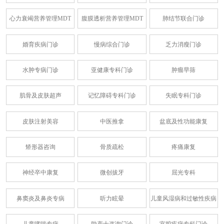
心力衰竭营养管理MDT
腹膜透析营养管理MDT
肺结节联合门诊
婚育疾病门诊
慢病综合门诊
乏力消瘦门诊
水肿专病门诊
亚健康专科门诊
肿瘤早筛
肌骨及皮肤超声
记忆障碍专科门诊
失眠专科门诊
皮肤注射美容
中医推拿
盆底及性功能康复
矫形器咨询
骨质疏松
疼痛康复
神经卒中康复
微创拔牙
屈光专科
鼻窦炎及鼻炎专病
听力眩晕
儿童风湿病和过敏性疾病