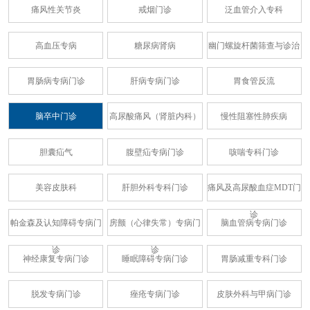
痛风性关节炎
戒烟门诊
泛血管介入专科
高血压专病
糖尿病肾病
幽门螺旋杆菌筛查与诊治
胃肠病专病门诊
肝病专病门诊
胃食管反流
脑卒中门诊
高尿酸痛风（肾脏内科）
慢性阻塞性肺疾病
胆囊疝气
腹壁疝专病门诊
咳喘专科门诊
美容皮肤科
肝胆外科专科门诊
痛风及高尿酸血症MDT门
诊
帕金森及认知障碍专病门
房颤（心律失常）专病门
脑血管病专病门诊
诊
诊
神经康复专病门诊
睡眠障碍专病门诊
胃肠减重专科门诊
脱发专病门诊
痤疮专病门诊
皮肤外科与甲病门诊