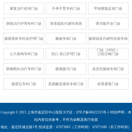
康复治疗咨询门诊
不孕不育专科门诊
甲病胼胝足病门诊
静脉治疗护理专科门诊
骨质疏松代谢性骨病
肾功能不全门诊
腹膜透析专科及护理门诊
癫痫专病门诊
糖尿病及代谢性疾病专病
门诊（MMC）
心力衰竭专科门诊
伤口-造口护理门诊
口腔正畸门诊
肿瘤靶向治疗专科门诊
腹痛腹泻门诊
炎症性肠病专病门诊
腹壁疝专科门诊
高尿酸及痛风专病门诊
眩晕康复门诊
Copyright © 2015 上海市嘉定区中心医院 ICP证：
沪ICP备06022535号-1
特别声明：本
站内容仅供参考，不作为诊断及医疗依据
地址：嘉定区城北路1号
投诉监督：67073065（工作时间） 67073189（非工作时间）