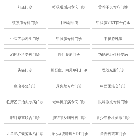
鼾症门诊
呼吸道感染专病门诊
营养不良专病门诊
颈腰痛专科门诊
中医老年病
甲状腺MDT联合门诊
中医四季养生门诊
甲状腺专科门诊
甲状腺乳腺
泌尿外科专科门诊
慢性腹痛门诊
功能神经外科专病
头痛门诊
胆石症、阑尾单孔门诊
埋线减脂门诊
瘢痕修复门诊
尿失禁专病门诊
中西医结合门诊
临床乙肝治愈专病门诊
老年糖尿病专病门诊
眼科激光专科门诊
肥胖减重联合门诊
肺结节及胸外科门诊
青少年脊柱侧弯门诊
儿童肥胖规范诊治门诊
消化系统肿瘤MDT门诊
营养科减重门诊