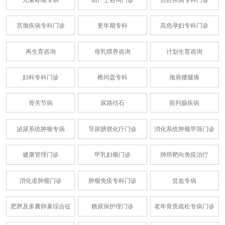
儿童哮喘专病
助产士咨询门诊
宫腔疾病专科门诊
宫颈疾病专科门诊
更年期专科
高危孕妇专科门诊
再生育咨询
母乳喂养咨询
计划生育咨询
妇科专科门诊
椎间盘专科
颈肩腰腿痛
骨关节病
尿路结石
前列腺疾病
泌尿系统肿瘤专病
导尿膀胱化疗门诊
消化系统肿瘤早筛门诊
健康管理门诊
甲乳妇瘤门诊
肺癌靶向免疫治疗
消化道肿瘤门诊
肿瘤免疫专科门诊
贫血专病
肥胖及多囊卵巢综合征
糖尿病护理门诊
老年骨质疏松专病门诊