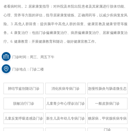
者看病时间。2. 居家康复指导：对外院及本院出院患者及其家属进行肢体功能、
心理、营养等方面的评估，指导居家康复锻炼、正确用药等，以减少疾病复发风
险。3. 高危人群筛查：提供脑卒中高危人群的筛查、健康宣教及健康管理等服
务。4. 康复治疗：包括门诊偏瘫康复治疗、病房偏瘫康复治疗、居家偏瘫康复治
疗。6. 健康教育：开展健康教育和随访，做好健康宣教工作。
门诊时间：周三、周五下午
门诊地点：门诊二楼
肺结节鉴别随访门诊
消化疾病专病门诊
急慢性肠炎与肠道微生态
脱敏治疗门诊
儿童青少年心理诊治门诊
一般皮肤病门诊
儿童反复呼吸道感染门诊
新生儿及年幼儿专病门诊
糖尿病，甲状腺疾病专病
门诊