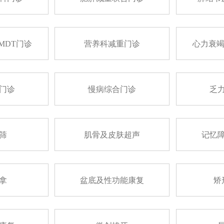
MDT门诊
营养科减重门诊
心力衰竭
门诊
慢病综合门诊
乏
筛
肌骨及皮肤超声
记忆
拿
盆底及性功能康复
矫