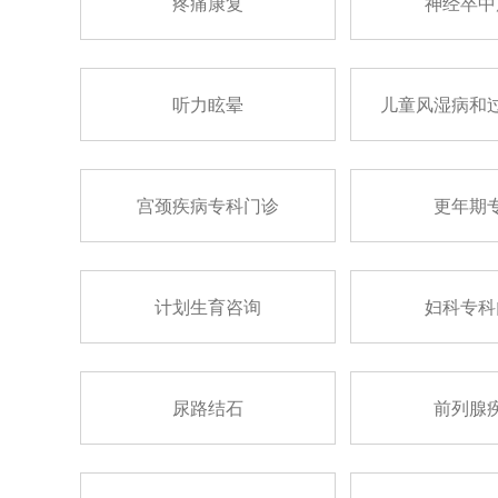
疼痛康复
神经卒中
听力眩晕
儿童风湿病和
宫颈疾病专科门诊
更年期
计划生育咨询
妇科专科
尿路结石
前列腺