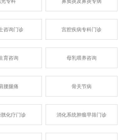
屈光专科
鼻窦炎及鼻炎专病
士咨询门诊
宫腔疾病专科门诊
生育咨询
母乳喂养咨询
肩腰腿痛
骨关节病
膀胱化疗门诊
消化系统肿瘤早筛门诊