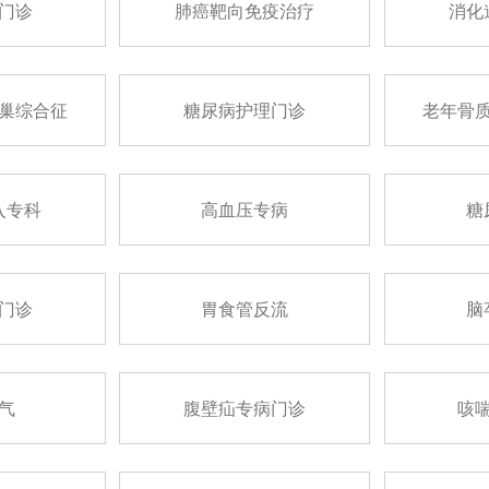
门诊
肺癌靶向免疫治疗
消化
巢综合征
糖尿病护理门诊
老年骨
入专科
高血压专病
糖
门诊
胃食管反流
脑
气
腹壁疝专病门诊
咳