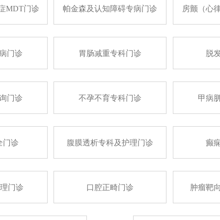
症MDT门诊
帕金森及认知障碍专病门诊
房颤（心
病门诊
胃肠减重专科门诊
脱
询门诊
不孕不育专科门诊
甲病
全门诊
腹膜透析专科及护理门诊
癫
护理门诊
口腔正畸门诊
肿瘤靶