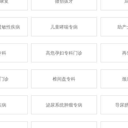
康复
微创拔牙
过敏性疾病
儿童哮喘专病
助产
专科
高危孕妇专科门诊
再
门诊
椎间盘专科
颈
疾病
泌尿系统肿瘤专病
导尿