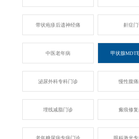
带状疱疹后遗神经痛
鼾症门
中医老年病
甲状腺MDT
泌尿外科专科门诊
慢性腹痛
埋线减脂门诊
瘢痕修复
老年糖尿病专病门诊
眼科激光专