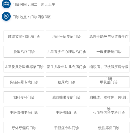
门诊时间：周二、周五上午
门诊地点：门诊四楼D区
肺结节鉴别随访门诊
消化疾病专病门诊
急慢性肠炎与肠道微生态
脱敏治疗门诊
儿童青少年心理诊治门诊
一般皮肤病门诊
儿童反复呼吸道感染门诊
新生儿及年幼儿专病门诊
糖尿病，甲状腺疾病专病
门诊
头痛头晕专病门诊
糖尿病门诊
甲状腺门诊
妇科专科门诊
感冒咳嗽专病门诊
扁桃体、腺样体、鼾症门
诊
中医骨伤专病门诊
中医失眠门诊
心血管内科专科门诊
牙体牙髓病门诊
干眼症专科门诊
慢性疼痛门诊