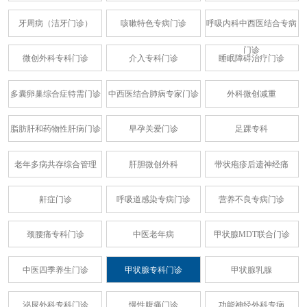
牙周病（洁牙门诊）
咳嗽特色专病门诊
呼吸内科中西医结合专病
门诊
微创外科专科门诊
介入专科门诊
睡眠障碍治疗门诊
多囊卵巢综合症特需门诊
中西医结合肺病专家门诊
外科微创减重
脂肪肝和药物性肝病门诊
早孕关爱门诊
足踝专科
老年多病共存综合管理
肝胆微创外科
带状疱疹后遗神经痛
鼾症门诊
呼吸道感染专病门诊
营养不良专病门诊
颈腰痛专科门诊
中医老年病
甲状腺MDT联合门诊
中医四季养生门诊
甲状腺专科门诊
甲状腺乳腺
泌尿外科专科门诊
慢性腹痛门诊
功能神经外科专病