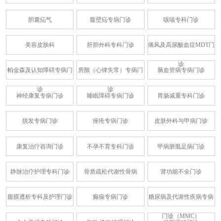
胆囊疝气
腹壁疝专病门诊
咳喘专科门诊
美容皮肤科
肝胆外科专科门诊
痛风及高尿酸血症MDT门
诊
帕金森及认知障碍专病门
房颤（心律失常）专病门
脑血管病专病门诊
诊
诊
神经康复专病门诊
睡眠障碍专病门诊
胃肠减重专科门诊
脱发专病门诊
痤疮专病门诊
皮肤外科与甲病门诊
康复治疗咨询门诊
不孕不育专科门诊
甲病胼胝足病门诊
静脉治疗护理专科门诊
骨质疏松代谢性骨病
肾功能不全门诊
腹膜透析专科及护理门诊
癫痫专病门诊
糖尿病及代谢性疾病专病
门诊（MMC）