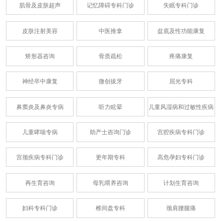
肌骨及皮肤超声
记忆障碍专科门诊
失眠专科门诊
皮肤注射美容
中医推拿
盆底及性功能康复
矫形器咨询
骨质疏松
疼痛康复
神经卒中康复
微创拔牙
屈光专科
鼻窦炎及鼻炎专病
听力眩晕
儿童风湿病和过敏性疾病
儿童哮喘专病
助产士咨询门诊
宫腔疾病专科门诊
宫颈疾病专科门诊
更年期专科
高危孕妇专科门诊
再生育咨询
母乳喂养咨询
计划生育咨询
妇科专科门诊
椎间盘专科
颈肩腰腿痛