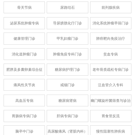
骨关节病
尿路结石
前列腺疾病
泌尿系统肿瘤专病
导尿膀胱化疗门诊
消化系统肿瘤早筛门诊
健康管理门诊
甲乳妇瘤门诊
肺癌靶向免疫治疗
消化道肿瘤门诊
肿瘤免疫专科门诊
贫血专病
肥胖及多囊卵巢综合征
糖尿病护理门诊
老年骨质疏松专病门诊
痛风性关节炎
戒烟门诊
泛血管介入专科
高血压专病
糖尿病肾病
幽门螺旋杆菌筛查与诊治
胃肠病专病门诊
肝病专病门诊
胃食管反流
脑卒中门诊
高尿酸痛风（肾脏内科）
慢性阻塞性肺疾病