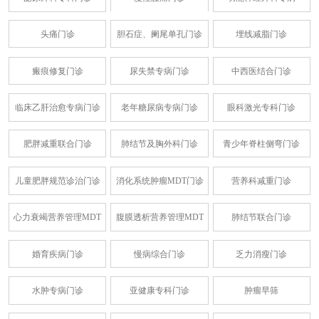
头痛门诊
胆石症、阑尾单孔门诊
埋线减脂门诊
瘢痕修复门诊
尿失禁专病门诊
中西医结合门诊
临床乙肝治愈专病门诊
老年糖尿病专病门诊
眼科激光专科门诊
肥胖减重联合门诊
肺结节及胸外科门诊
青少年脊柱侧弯门诊
儿童肥胖规范诊治门诊
消化系统肿瘤MDT门诊
营养科减重门诊
心力衰竭营养管理MDT
腹膜透析营养管理MDT
肺结节联合门诊
婚育疾病门诊
慢病综合门诊
乏力消瘦门诊
水肿专病门诊
亚健康专科门诊
肿瘤早筛