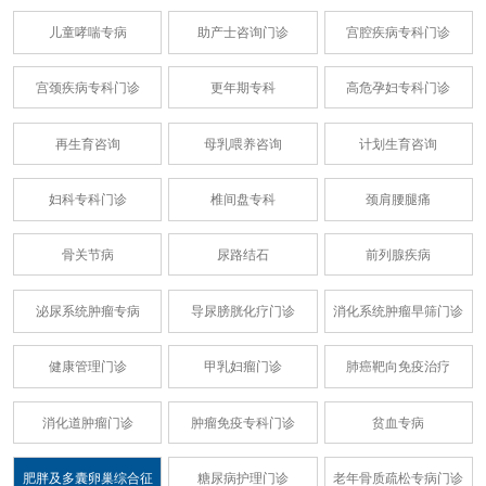
儿童哮喘专病
助产士咨询门诊
宫腔疾病专科门诊
宫颈疾病专科门诊
更年期专科
高危孕妇专科门诊
再生育咨询
母乳喂养咨询
计划生育咨询
妇科专科门诊
椎间盘专科
颈肩腰腿痛
骨关节病
尿路结石
前列腺疾病
泌尿系统肿瘤专病
导尿膀胱化疗门诊
消化系统肿瘤早筛门诊
健康管理门诊
甲乳妇瘤门诊
肺癌靶向免疫治疗
消化道肿瘤门诊
肿瘤免疫专科门诊
贫血专病
肥胖及多囊卵巢综合征
糖尿病护理门诊
老年骨质疏松专病门诊