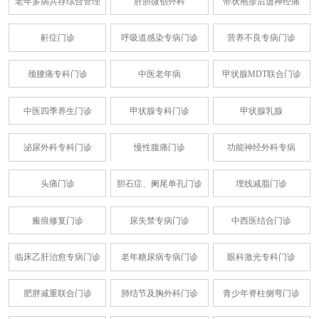
老年多病共存综合管理
肝胆微创外科
带状疱疹后遗神经痛
鼾症门诊
呼吸道感染专病门诊
营养不良专病门诊
颈腰痛专科门诊
中医老年病
甲状腺MDT联合门诊
中医四季养生门诊
甲状腺专科门诊
甲状腺乳腺
泌尿外科专科门诊
慢性腹痛门诊
功能神经外科专病
头痛门诊
胆石症、阑尾单孔门诊
埋线减脂门诊
瘢痕修复门诊
尿失禁专病门诊
中西医结合门诊
临床乙肝治愈专病门诊
老年糖尿病专病门诊
眼科激光专科门诊
肥胖减重联合门诊
肺结节及胸外科门诊
青少年脊柱侧弯门诊