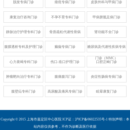
脱发专病门诊
痤疮专病门诊
皮肤外科与甲病门诊
康复治疗咨询门诊
不孕不育专科门诊
甲病胼胝足病门诊
静脉治疗护理专科门诊
骨质疏松代谢性骨病
肾功能不全门诊
腹膜透析专科及护理门诊
癫痫专病门诊
糖尿病及代谢性疾病专病
门诊（MMC）
心力衰竭专科门诊
伤口-造口护理门诊
口腔正畸门诊
肿瘤靶向治疗专科门诊
腹痛腹泻门诊
炎症性肠病专病门诊
腹壁疝专科门诊
高尿酸及痛风专病门诊
眩晕康复门诊
Copyright © 2015 上海市嘉定区中心医院 ICP证：
沪ICP备06022535号-1
特别声明：本
站内容仅供参考，不作为诊断及医疗依据