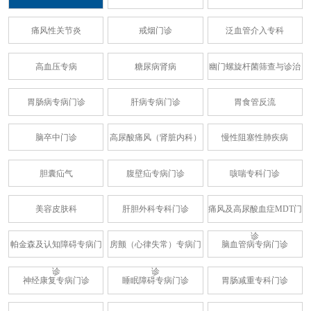
痛风性关节炎
戒烟门诊
泛血管介入专科
高血压专病
糖尿病肾病
幽门螺旋杆菌筛查与诊治
胃肠病专病门诊
肝病专病门诊
胃食管反流
脑卒中门诊
高尿酸痛风（肾脏内科）
慢性阻塞性肺疾病
胆囊疝气
腹壁疝专病门诊
咳喘专科门诊
美容皮肤科
肝胆外科专科门诊
痛风及高尿酸血症MDT门
诊
帕金森及认知障碍专病门
房颤（心律失常）专病门
脑血管病专病门诊
诊
诊
神经康复专病门诊
睡眠障碍专病门诊
胃肠减重专科门诊