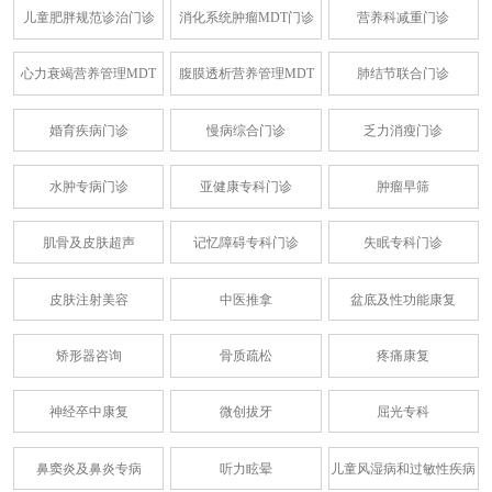
儿童肥胖规范诊治门诊
消化系统肿瘤MDT门诊
营养科减重门诊
心力衰竭营养管理MDT
腹膜透析营养管理MDT
肺结节联合门诊
婚育疾病门诊
慢病综合门诊
乏力消瘦门诊
水肿专病门诊
亚健康专科门诊
肿瘤早筛
肌骨及皮肤超声
记忆障碍专科门诊
失眠专科门诊
皮肤注射美容
中医推拿
盆底及性功能康复
矫形器咨询
骨质疏松
疼痛康复
神经卒中康复
微创拔牙
屈光专科
鼻窦炎及鼻炎专病
听力眩晕
儿童风湿病和过敏性疾病