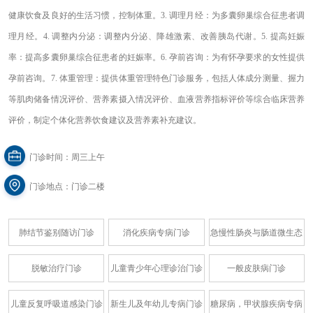
健康饮食及良好的生活习惯，控制体重。3. 调理月经：为多囊卵巢综合征患者调
理月经。4. 调整内分泌：调整内分泌、降雄激素、改善胰岛代谢。5. 提高妊娠
率：提高多囊卵巢综合征患者的妊娠率。6. 孕前咨询：为有怀孕要求的女性提供
孕前咨询。7. 体重管理：提供体重管理特色门诊服务，包括人体成分测量、握力
等肌肉储备情况评价、营养素摄入情况评价、血液营养指标评价等综合临床营养
评价，制定个体化营养饮食建议及营养素补充建议。
门诊时间：周三上午
门诊地点：门诊二楼
肺结节鉴别随访门诊
消化疾病专病门诊
急慢性肠炎与肠道微生态
脱敏治疗门诊
儿童青少年心理诊治门诊
一般皮肤病门诊
儿童反复呼吸道感染门诊
新生儿及年幼儿专病门诊
糖尿病，甲状腺疾病专病