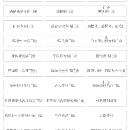
门诊
头痛头晕专病门诊
糖尿病门诊
甲状腺门诊
妇科专科门诊
感冒咳嗽专病门诊
扁桃体、腺样体、鼾症门
诊
中医骨伤专病门诊
中医失眠门诊
心血管内科专科门诊
牙体牙髓病门诊
干眼症专科门诊
慢性疼痛门诊
牙周病（洁牙门诊）
咳嗽特色专病门诊
呼吸内科中西医结合专病
门诊
微创外科专科门诊
介入专科门诊
睡眠障碍治疗门诊
多囊卵巢综合症特需门诊
中西医结合肺病专家门诊
外科微创减重
脂肪肝和药物性肝病门诊
早孕关爱门诊
足踝专科